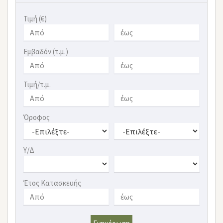
Τιμή (€)
Εμβαδόν (τ.μ.)
Τιμή/τ.μ.
Όροφος
Υ/Δ
Έτος Κατασκευής