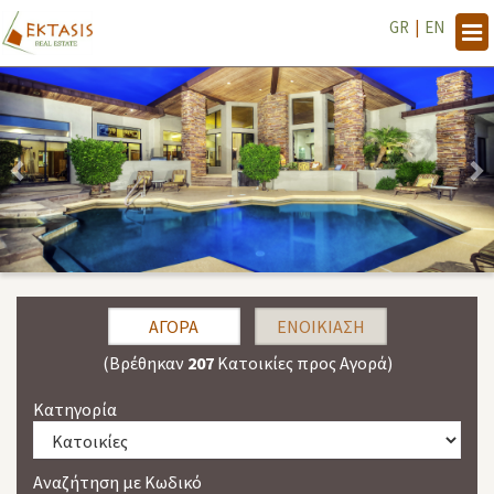
GR
|
EN
Tog
navi
Previous
Nex
ΑΓΟΡΆ
ΕΝΟΙΚΊΑΣΗ
(Βρέθηκαν
207
Κατοικίες προς Αγορά)
Κατηγορία
Αναζήτηση με Κωδικό