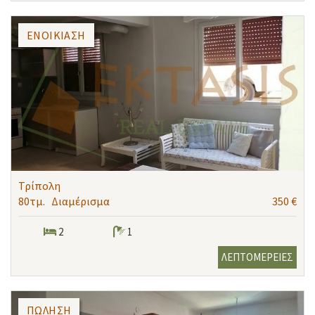
ΕΝΟΙΚΊΑΣΗ
Τρίπολη
80τμ.
Διαμέρισμα
350 €
2
1
ΛΕΠΤΟΜΕΡΕΙΕΣ
ΠΏΛΗΣΗ