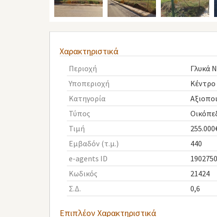
Χαρακτηριστικά
Περιοχή
Γλυκά Ν
Υποπεριοχή
Κέντρο 
Κατηγορία
Αξιοπο
Τύπος
Οικόπε
Τιμή
255.000
Εμβαδόν (τ.μ.)
440
e-agents ID
190275
Κωδικός
21424
Σ.Δ.
0,6
Επιπλέον Χαρακτηριστικά