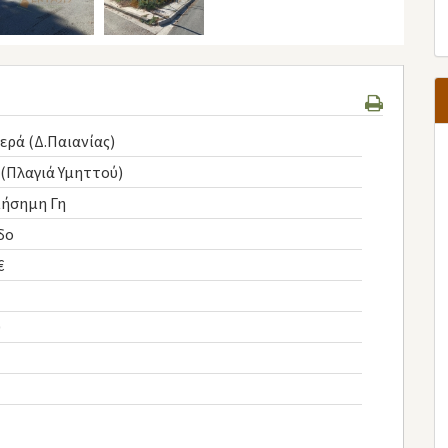
ερά (Δ.Παιανίας)
(Πλαγιά Υμηττού)
ιήσημη Γη
δο
€
0