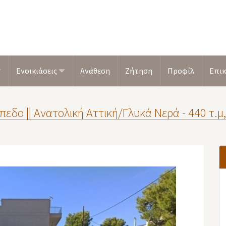
Ενοικιάσεις
Ανάθεση
Ζήτηση
Προφίλ
Επικ
πεδο || Ανατολική Αττική/Γλυκά Νερά - 440 τ.μ