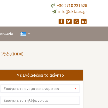
+30 2710 231526
info@ektasis.gr
οινωνία
, 255.000€
Με Ενδιαφέρει το ακίνητο
*