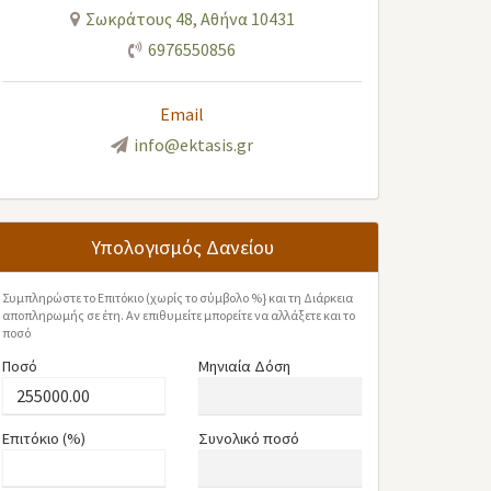
Σωκράτους 48, Αθήνα 10431
6976550856
Email
info@ektasis.gr
Υπολογισμός Δανείου
Συμπληρώστε το Επιτόκιο (χωρίς το σύμβολο %} και τη Διάρκεια
αποπληρωμής σε έτη. Αν επιθυμείτε μπορείτε να αλλάξετε και το
ποσό
Ποσό
Μηνιαία Δόση
Επιτόκιο (%)
Συνολικό ποσό