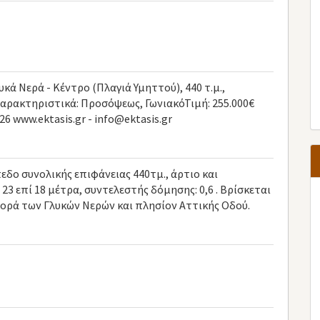
ά Νερά - Κέντρο (Πλαγιά Υμηττού), 440 τ.μ.,
χαρακτηριστικά: Προσόψεως, ΓωνιακόΤιμή: 255.000€
26 www.ektasis.gr -
info@ektasis.gr
πεδο συνολικής επιφάνειας 440τμ., άρτιο και
3 επί 18 μέτρα, συντελεστής δόμησης: 0,6 . Βρίσκεται
ορά των Γλυκών Νερών και πλησίον Αττικής Οδού.