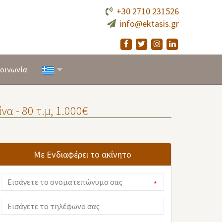
+30 2710 231526
info@ektasis.gr
οινωνία
α - 80 τ.μ, 1.000€
Με Ενδιαφέρει το ακίνητο
*