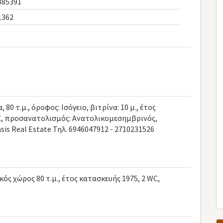
885391
1362
0 τ.μ., όροφος: Ισόγειο, βιτρίνα: 10 μ., έτος
WC, προσανατολισμός: Ανατολικομεσημβρινός,
sis Real Estate Τηλ. 6946047912 - 2710231526
κός χώρος 80 τ.μ., έτος κατασκευής 1975, 2 WC,