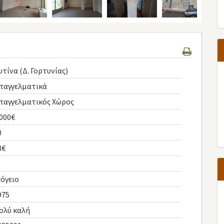
υτίνα (Δ. Γορτυνίας)
παγγελματικά
παγγελματικός Χώρος
.000€
0
3€
σόγειο
975
ολύ καλή