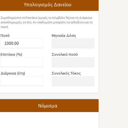
Υπολογισμός Δανείου
Συμπληρώστε το Επιτόκιο (χωρίς το σύμβολο %} και τη Διάρκεια
αποπληρωμής σε έτη. Αν επιθυμείτε μπορείτε να αλλάξετε και το
ποσό
Ποσό
Μηνιαία Δόση
Επιτόκιο (%)
Συνολικό ποσό
Διάρκεια (έτη)
Συνολικός Τόκος
Νόμισμα