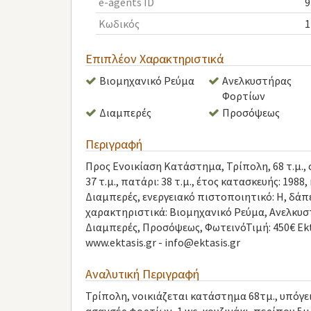
e-agents ID
9
Κωδικός
1
Επιπλέον Χαρακτηριστικά
Βιομηχανικό Ρεύμα
Ανελκυστήρας
Φορτίων
Διαμπερές
Προσόψεως
Περιγραφή
Προς Ενοικίαση Κατάστημα, Τρίπολη, 68 τ.μ., όρο
37 τ.μ., πατάρι: 38 τ.μ., έτος κατασκευής: 19
Διαμπερές, ενεργειακό πιστοποιητικό: Η, δά
χαρακτηριστικά: Βιομηχανικό Ρεύμα, Ανελκυ
Διαμπερές, Προσόψεως, ΦωτεινόΤιμή: 450€ Ekta
www.ektasis.gr -
info@ektasis.gr
Αναλυτική Περιγραφή
Τρίπολη, νοικιάζεται κατάστημα 68τμ., υπόγε