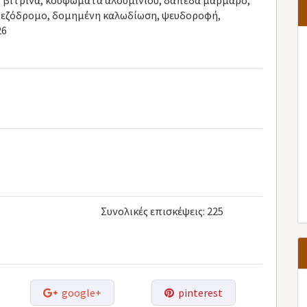
μ. βιτρίνα, κουφώματα αλουμινίου, δάπεδα μάρμαρο,
πεζόδρομο, δομημένη καλωδίωση, ψευδοροφή,
26
Συνολικές επισκέψεις:
225
google+
pinterest