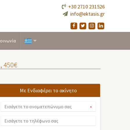
+30 2710 231526
info@ektasis.gr
οινωνία
, 450€
Με Ενδιαφέρει το ακίνητο
*