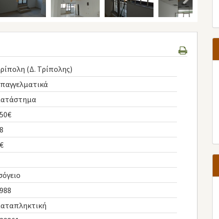
ρίπολη (Δ. Τρίπολης)
παγγελματικά
Κατάστημα
50€
8
€
σόγειο
988
αταπληκτική