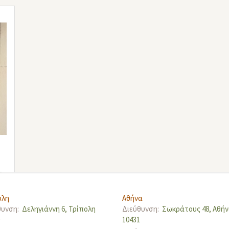
ολη
Αθήνα
θυνση:
Δεληγιάννη 6, Τρίπολη
Διεύθυνση:
Σωκράτους 48, Αθή
0
10431