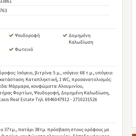
33861
763
Ψευδοροφή
Δομημένη
Καλωδίωση
Φωτεινό
φος: Ισόγειο, βιτρίνα: 5 μ., ισόγειο: 68 τ.μ., υπόγειο:
88, κατάσταση: Καταπληκτική, 1 WC, προσανατολισμός:
πεδα: Μάρμαρα, κουφώματα: Αλουμινίου,
στήρας Φορτίων, Ψευδοροφή, Δομημένη Καλωδίωση,
sis Real Estate Τηλ. 6946047912 - 2710231526
ιο 37τμ., πατάρι 38τμ. πρόσβαση στους ορόφους με