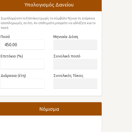
Υπολογισμός Δανείου
Συμπληρώστε το Επιτόκιο (χωρίς το σύμβολο %} και τη Διάρκεια
αποπληρωμής σε έτη. Αν επιθυμείτε μπορείτε να αλλάξετε και το
ποσό
Ποσό
Μηνιαία Δόση
Επιτόκιο (%)
Συνολικό ποσό
Διάρκεια (έτη)
Συνολικός Τόκος
Νόμισμα