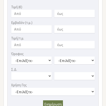
Τιμή (€)
Εμβαδόν (τ.μ.)
Τιμή/τ.μ.
Όροφος
Σ.Δ.
Χρήση Γης
Ενημέρωση