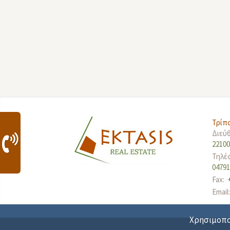
Τρίπ
Διεύ
2210
Τηλέ
0479
Fax:
Email
Χρησιμοποι