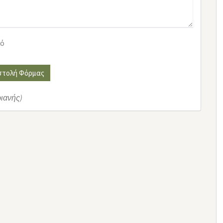
κό
στολή Φόρμας
ριανής)