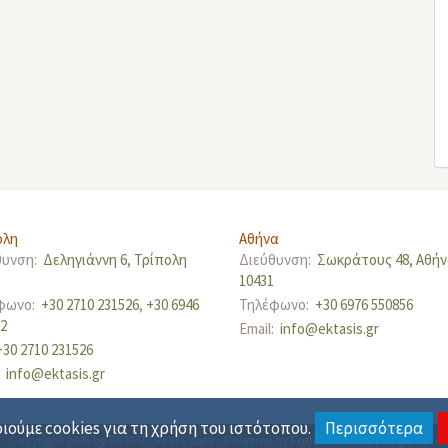
ολη
Αθήνα
θυνση:
Δεληγιάννη 6, Τρίπολη
Διεύθυνση:
Σωκράτους 48, Αθή
0
10431
φωνο:
+30 2710 231526
,
+30 6946
Τηλέφωνο:
+30 6976 550856
12
Email:
info@ektasis.gr
+30 2710 231526
:
info@ektasis.gr
ούμε cookies για τη χρήση του ιστότοπου.
Περισσότερα
Copyright 2026 by EKTASIS Real Estate
-
Powered by
Fortunet Hellas
|
e-agents te