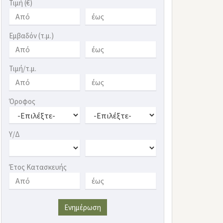
Τιμή (€)
Εμβαδόν (τ.μ.)
Τιμή/τ.μ.
Όροφος
Υ/Δ
Έτος Κατασκευής
Ενημέρωση